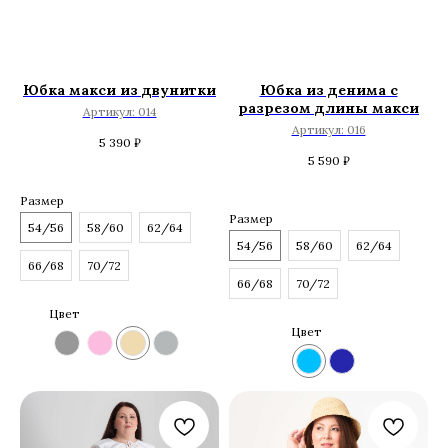
Юбка макси из двунитки
Юбка из денима с
разрезом длины макси
Артикул:
014
Артикул:
016
5 390
₽
5 590
₽
Размер
Размер
54/56
58/60
62/64
54/56
58/60
62/64
66/68
70/72
66/68
70/72
Цвет
Цвет