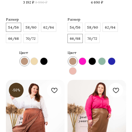
3 192
₽
3 990
₽
4 690
₽
Размер
Размер
54/56
58/60
62/64
54/56
58/60
62/64
66/68
70/72
66/68
70/72
Цвет
Цвет
-50%