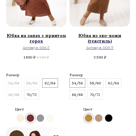
Юбка на запах с принтом
Юбка из эко-кожи
горох
(текстиль)
Артикул:
006 Г
Артикул:
009 Т
1 890
₽
4 340
₽
3 590
₽
Размер
Размер
54/56
58/60
62/64
54/56
58/60
62/64
66/68
70/72
66/68
70/72
Цвет
Цвет