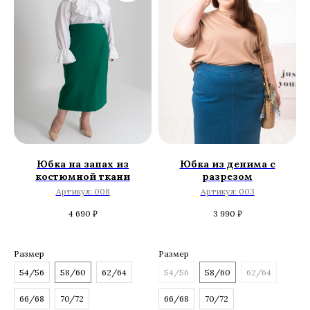
Юбка на запах из
Юбка из денима с
костюмной ткани
разрезом
Артикул:
008
Артикул:
003
4 690
₽
3 990
₽
Размер
Размер
54/56
58/60
62/64
54/56
58/60
62/64
66/68
70/72
66/68
70/72