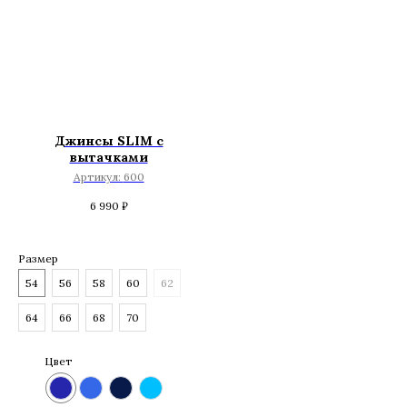
Джинсы SLIM с
вытачками
Артикул:
600
6 990
₽
Размер
54
56
58
60
62
64
66
68
70
Цвет