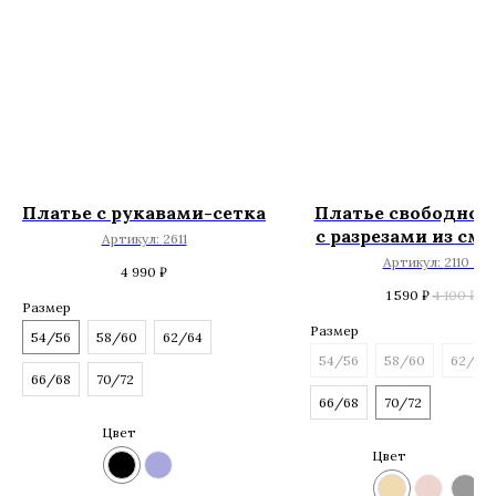
Платье с рукавами-сетка
Платье свободног
с разрезами из см
Артикул:
2611
вискозы
Артикул:
2110 В
4 990
₽
1 590
₽
4 100
₽
Размер
Размер
54/56
58/60
62/64
54/56
58/60
62/64
66/68
70/72
66/68
70/72
Цвет
Цвет