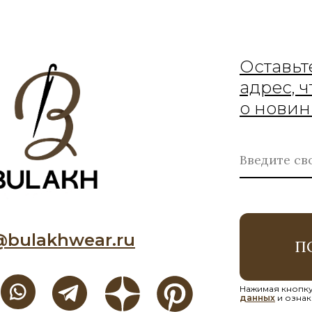
Оставьт
адрес, 
о новин
@bulakhwear.ru
П
Нажимая кнопку
данных
и ознак