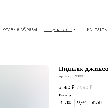
Готовые образы
Контакты
Покупателю
Пиджак джинс
Артикул:
9300
₽
₽
5 590
7 990
Размер
54/56
58/60
62/64