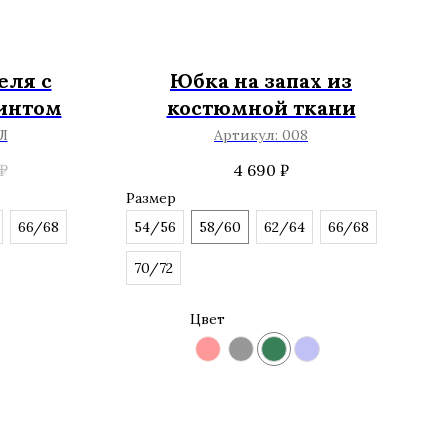
еля с
Юбка на запах из
интом
костюмной ткани
Л
Артикул:
008
₽
4 690
₽
Размер
66/68
54/56
58/60
62/64
66/68
70/72
Цвет