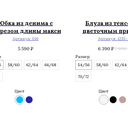
Юбка из денима с
Блуза из тенс
зрезом длины макси
цветочным пр
Артикул:
016
Артикул:
1293-
5 590
₽
6 390
₽
7 990
р
Размер
6
58/60
62/64
66/68
54/56
58/60
62/64
2
70/72
Цвет
Цвет