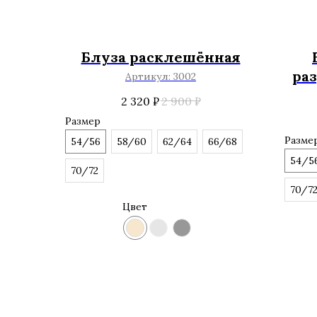
Блуза расклешённая
ра
Артикул:
3002
2 320
₽
2 900
₽
Размер
Разме
54/56
58/60
62/64
66/68
54/5
70/72
70/7
Цвет