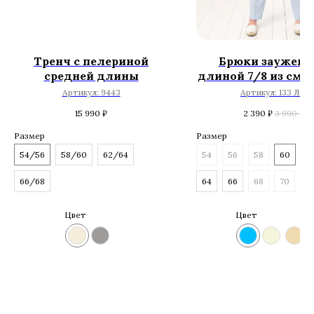
Тренч с пелериной
Брюки зауженн
средней длины
длиной 7/8 из сме
льна в полоск
Артикул:
9443
Артикул:
133 ЛП
15 990
₽
2 390
₽
3 990
₽
Размер
Размер
54/56
58/60
62/64
54
56
58
60
6
66/68
64
66
68
70
Цвет
Цвет