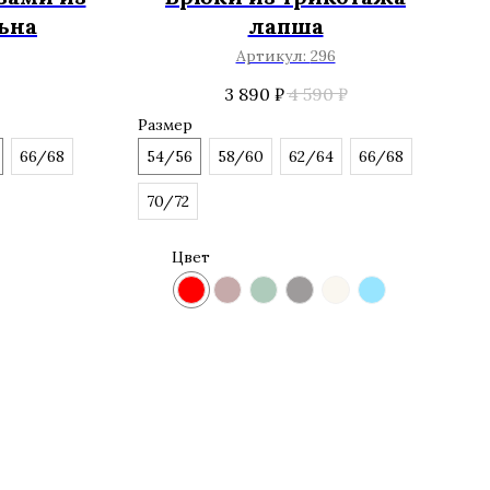
ьна
лапша
Артикул:
296
3 890
₽
4 590
₽
Размер
66/68
54/56
58/60
62/64
66/68
70/72
Цвет