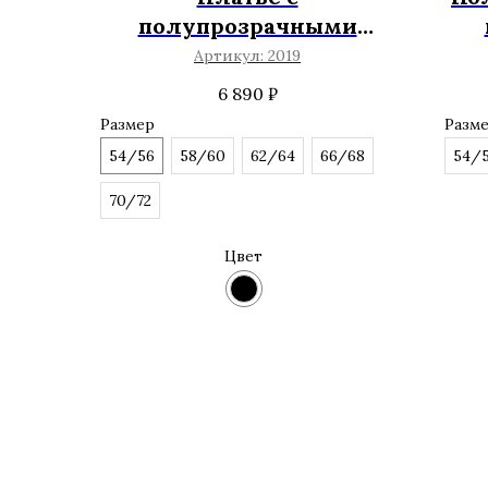
полупрозрачными
рукавами
Артикул:
2019
6 890
₽
Размер
Разм
54/56
58/60
62/64
66/68
54/
70/72
Цвет