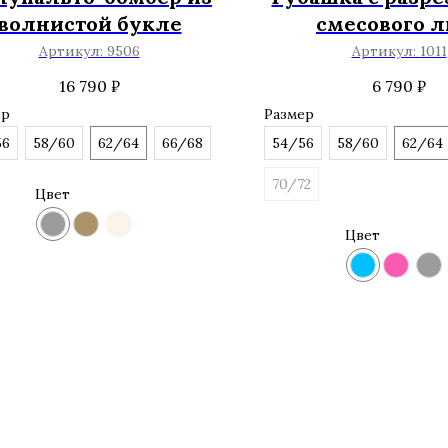
волнистой букле
смесового л
Артикул:
9506
Артикул:
1011
16 790
₽
6 790
₽
ер
Размер
56
58/60
62/64
66/68
54/56
58/60
62/64
70/72
Цвет
Цвет