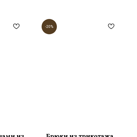
-20%
зами из
Брюки из трикотажа