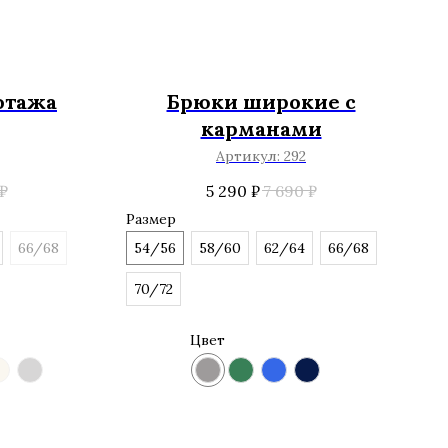
отажа
Брюки широкие с
карманами
Артикул:
292
₽
5 290
₽
7 690
₽
Размер
66/68
54/56
58/60
62/64
66/68
70/72
Цвет