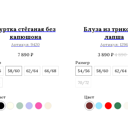
уртка стёганая без
Блуза из трик
капюшона
лапша
Артикул:
9420
Артикул:
1296
7 890
₽
3 890
₽
4 890
р
Размер
6
58/60
62/64
66/68
54/56
58/60
62/64
2
70/72
вет
Цвет