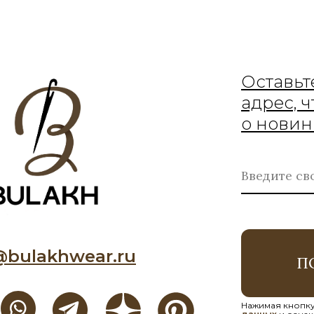
Оставьт
адрес, 
о новин
@bulakhwear.ru
П
Нажимая кнопку