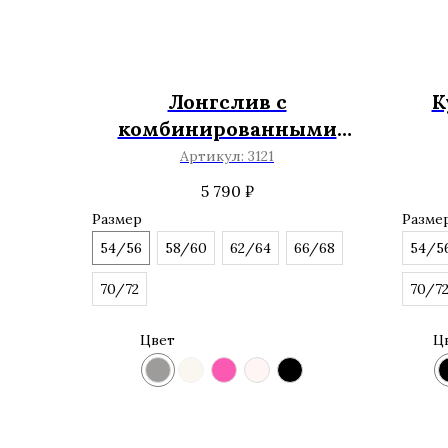
Лонгслив с
К
комбинированными
рукавами
Артикул:
3121
5 790
₽
Размер
Разме
54/56
58/60
62/64
66/68
54/5
70/72
70/7
Цвет
Ц