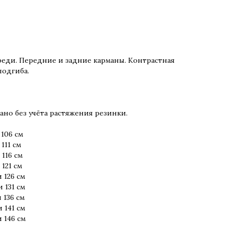
реди. Передние и задние карманы. Контрастная
подгиба.
но без учёта растяжения резинки.
106 см
111 см
116 см
121 см
 126 см
 131 см
 136 см
 141 см
 146 см