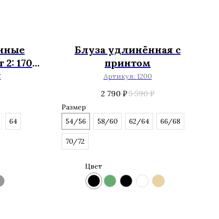
нные
Блуза удлинённая с
 2: 170-
принтом
С
Артикул:
1200
2 790
₽
5 590
₽
Размер
64
54/56
58/60
62/64
66/68
70/72
Цвет