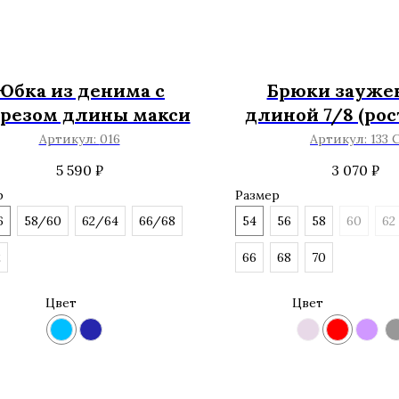
Юбка из денима с
Брюки зауже
зрезом длины макси
длиной 7/8 (рост
180 см)
Артикул:
016
Артикул:
133 
5 590
₽
3 070
₽
р
Размер
6
58/60
62/64
66/68
54
56
58
60
62
2
66
68
70
Цвет
Цвет