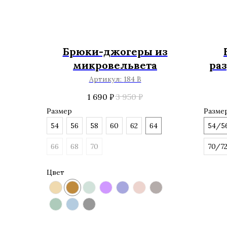
Брюки-джогеры из
микровельвета
ра
Артикул:
184 В
1 690
₽
3 950
₽
Размер
Разме
54
56
58
60
62
64
54/5
66
68
70
70/7
Цвет