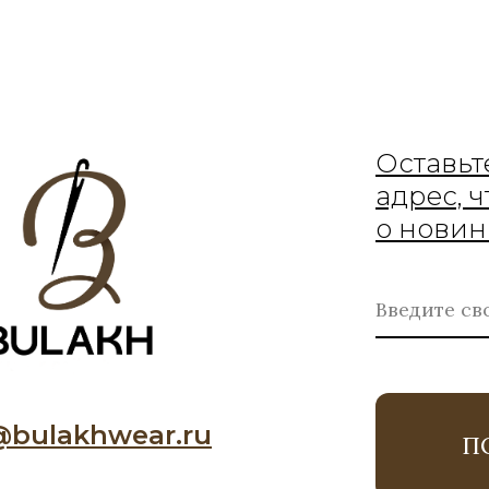
Оставьт
адрес, 
о новин
@bulakhwear.ru
П