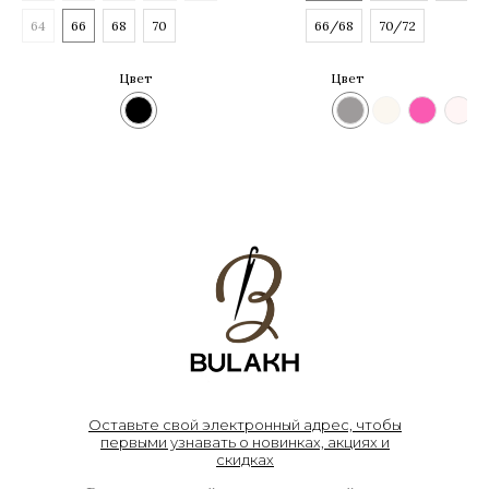
64
66
68
70
66/68
70/72
Цвет
Цвет
Оставьте свой электронный адрес, чтобы
первыми узнавать о новинках, акциях и
скидках