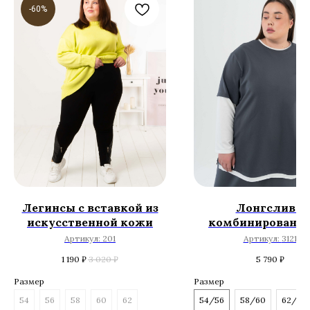
-60%
Легинсы с вставкой из
Лонгслив с
искусственной кожи
комбинированн
рукавами
Артикул:
201
Артикул:
3121
1 190
₽
3 020
₽
5 790
₽
Размер
Размер
54
56
58
60
62
54/56
58/60
62/64