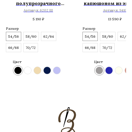
полупрозрачного
капюшоном из эко
шифона
Артикул:
6202 Ш
Артикул:
9410
5 190
₽
13 590
₽
Размер
Размер
54/56
58/60
62/64
54/56
58/60
62/64
66/68
70/72
66/68
70/72
Цвет
Цвет