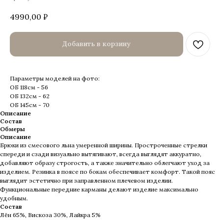
4990,00
₽
Добавить в корзину
Параметры моделей на фото:
ОБ 118см - 56
ОБ 132см - 62
ОБ 145см - 70
Описание
Состав
Обмеры
Описание
Брюки из смесового льна умеренной ширины. Простроченные стрелки
спереди и сзади визуально вытягивают, всегда выглядят аккуратно,
добавляют образу строгость, а также значительно облегчают уход за
изделием. Резинка в поясе по бокам обеспечивает комфорт. Такой пояс
выглядит эстетично при заправленном плечевом изделии.
Функциональные передние карманы делают изделие максимально
удобным.
Состав
Лён 65%, Вискоза 30%, Лайкра 5%