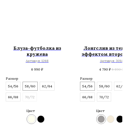
Блуза-футболка из
Лонгслив из тенс
кружева
эффектом второго
Артикул:
1268
Артикул:
3014
6 990
₽
4 790
₽
6 890
₽
Размер
Размер
54/56
58/60
62/64
54/56
58/60
62/64
66/68
70/72
66/68
70/72
Цвет
Цвет