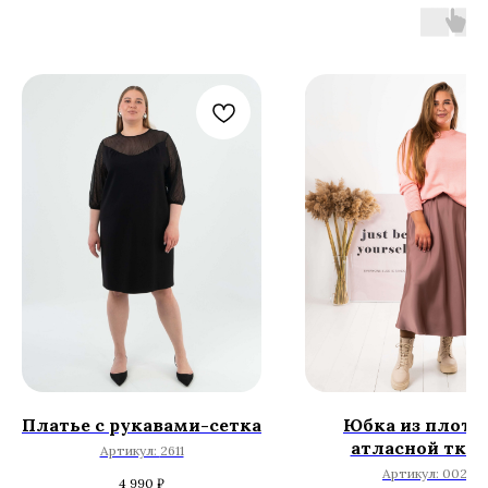
Платье с рукавами-сетка
Юбка из плотн
атласной тка
Артикул:
2611
Артикул:
002
4 990
₽