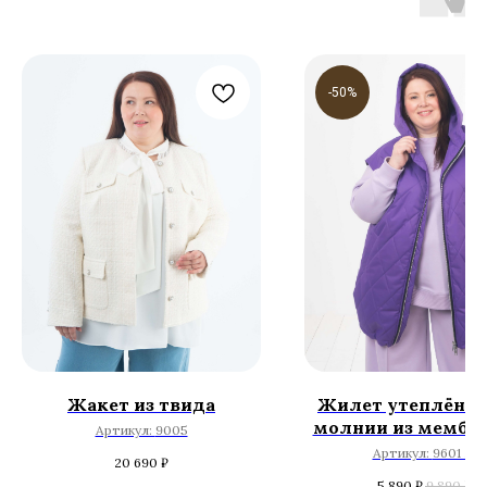
-50%
Жакет из твида
Жилет утеплённы
молнии из мембр
Артикул:
9005
ткани
Артикул:
9601 М
20 690
₽
5 890
₽
9 890
₽