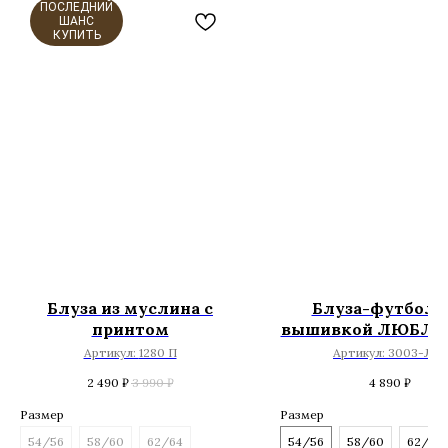
ПОСЛЕДНИЙ
ШАНС
КУПИТЬ
Блуза из муслина с
Блуза-футболк
принтом
вышивкой ЛЮБЛЮ
Артикул:
1280 П
Артикул:
3003-ЛЮ
2 490
₽
3 990
₽
4 890
₽
Размер
Размер
54/56
58/60
62/64
54/56
58/60
62/64