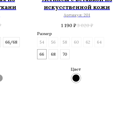
ткани
искусственной кожи
0
Артикул:
201
₽
1 190
₽
3 020
₽
Размер
66/68
54
56
58
60
62
64
66
68
70
Цвет