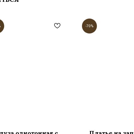
%
-70%
луза однотонная с
Платье на зап