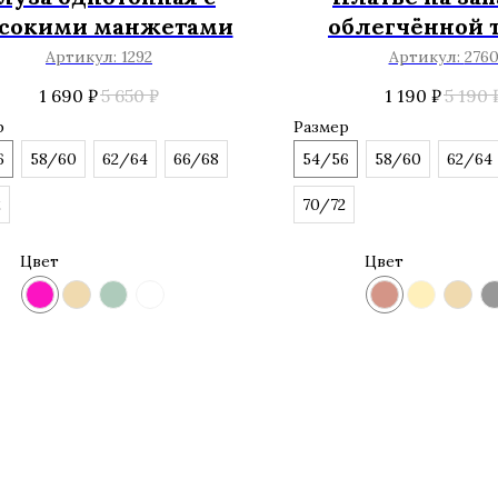
сокими манжетами
облегчённой 
Артикул:
1292
Артикул:
276
1 690
₽
5 650
₽
1 190
₽
5 190
р
Размер
6
58/60
62/64
66/68
54/56
58/60
62/64
2
70/72
Цвет
Цвет