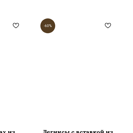
-60%
ах из
Легинсы с вставкой из