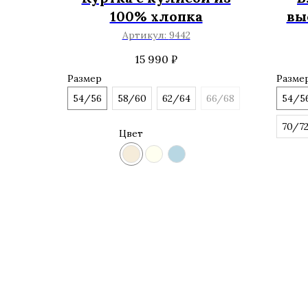
100% хлопка
вы
Артикул:
9442
15 990
₽
Размер
Разме
54/56
58/60
62/64
66/68
54/5
70/7
Цвет