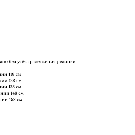
но без учёта растяжения резинки.
ии 118 см
нии 128 см
нии 138 см
янии 148 см
нии 158 см