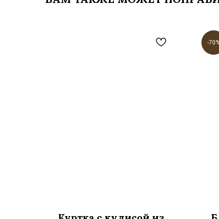
-70
Куртка с кулисой из
Б