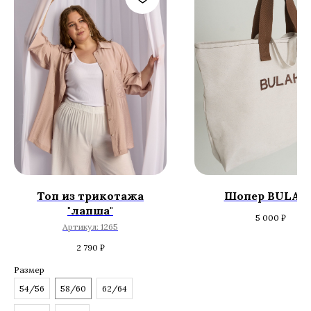
Топ из трикотажа
Шопер BULAK
"лапша"
5 000
₽
Артикул:
1265
2 790
₽
Размер
54/56
58/60
62/64