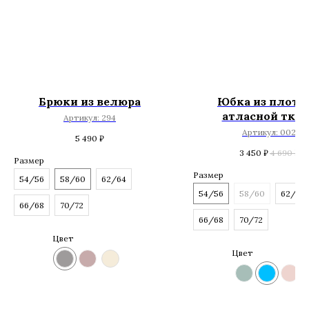
Брюки из велюра
Юбка из плотн
атласной тка
Артикул:
294
Артикул:
002
5 490
₽
3 450
₽
4 690
₽
Размер
Размер
54/56
58/60
62/64
54/56
58/60
62/64
66/68
70/72
66/68
70/72
Цвет
Цвет