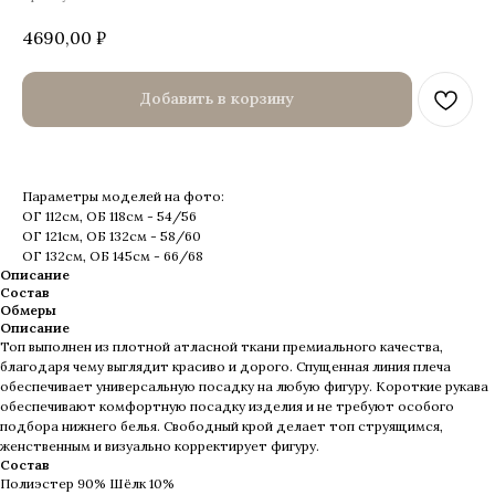
4690,00
₽
Добавить в корзину
Параметры моделей на фото:
ОГ 112см, ОБ 118см - 54/56
ОГ 121см, ОБ 132см - 58/60
ОГ 132см, ОБ 145см - 66/68
Описание
Состав
Обмеры
Описание
Топ выполнен из плотной атласной ткани премиального качества,
благодаря чему выглядит красиво и дорого. Спущенная линия плеча
обеспечивает универсальную посадку на любую фигуру. Короткие рукава
обеспечивают комфортную посадку изделия и не требуют особого
подбора нижнего белья. Свободный крой делает топ струящимся,
женственным и визуально корректирует фигуру.
Состав
Полиэстер 90% Шёлк 10%