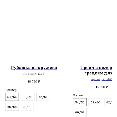
Рубашка из кружева
Тренч с пелери
средней длин
Артикул:
1225
Артикул:
9443
10 790
₽
15 990
₽
Размер
Размер
54/56
58/60
62/64
54/56
58/60
62/64
66/68
70/72
66/68