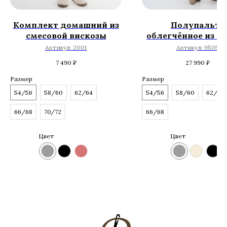
Комплект домашний из
Полупальто
смесовой вискозы
облегчённое из ш
Артикул:
2001
Артикул:
9505
7 490
₽
27 990
₽
Размер
Размер
54/56
58/60
62/64
54/56
58/60
62/64
66/68
70/72
66/68
Цвет
Цвет