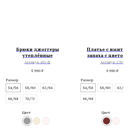
Брюки джоггеры
Платье с имита
утеплённые
запаха с цветоч
принтом
Артикул:
451-Ф
Артикул:
2764
5 990
₽
9 990
₽
Размер
Размер
54/56
58/60
62/64
54/56
58/60
62/64
66/68
70/72
66/68
Цвет
Цвет