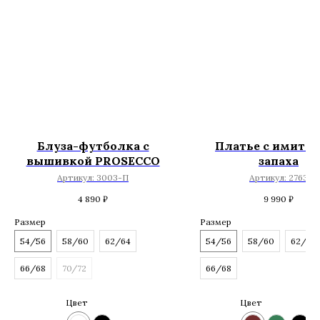
Блуза-футболка с
Платье с имита
вышивкой PROSECCO
запаха
Артикул:
3003-П
Артикул:
2763
4 890
₽
9 990
₽
Размер
Размер
54/56
58/60
62/64
54/56
58/60
62/64
66/68
70/72
66/68
Цвет
Цвет