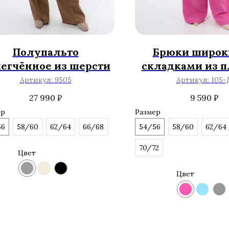
Полупальто
Брюки широк
егчённое из шерсти
складками из п
костюмной т
Артикул:
9505
Артикул:
105-
27 990
₽
9 590
₽
ер
Размер
56
58/60
62/64
66/68
54/56
58/60
62/64
70/72
Цвет
Цвет