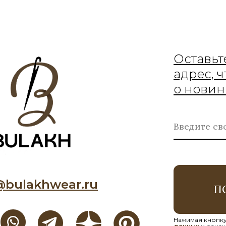
Оставьт
адрес, 
о новин
@bulakhwear.ru
П
Нажимая кнопку