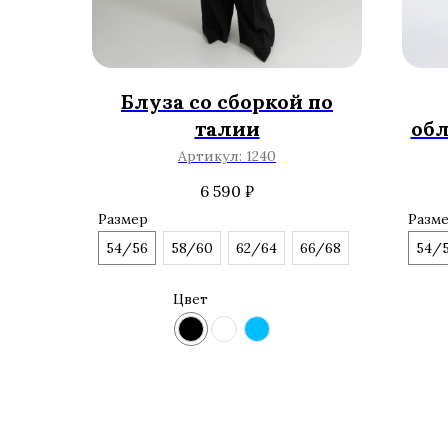
Блуза со сборкой по
талии
обл
Артикул:
1240
6 590
₽
Размер
Разм
54/56
58/60
62/64
66/68
54/
Цвет