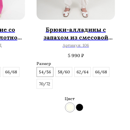
ие со
Брюки-алладины с
лотной
запахом из смесовой
кани
вискозы
Д
Артикул:
106
5 990
₽
Размер
66/68
54/56
58/60
62/64
66/68
70/72
Цвет